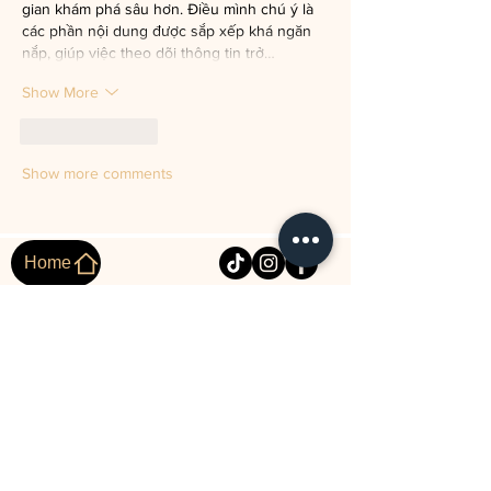
gian khám phá sâu hơn. Điều mình chú ý là 
các phần nội dung được sắp xếp khá ngăn 
nắp, giúp việc theo dõi thông tin trở…
Show More
Like
Reply
Show more comments
Home
SUBSCRIBE
Our Other Venues
MAP Petite Maison
Stockholm
Whisky & Cocktail Bar