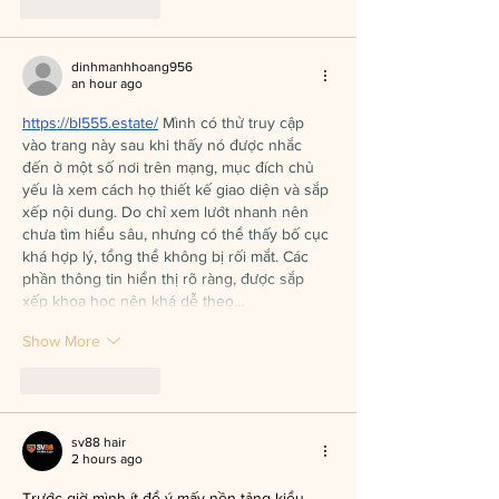
Like
Reply
dinhmanhhoang956
an hour ago
https://bl555.estate/
 Mình có thử truy cập 
vào trang này sau khi thấy nó được nhắc 
đến ở một số nơi trên mạng, mục đích chủ 
yếu là xem cách họ thiết kế giao diện và sắp 
xếp nội dung. Do chỉ xem lướt nhanh nên 
chưa tìm hiểu sâu, nhưng có thể thấy bố cục 
khá hợp lý, tổng thể không bị rối mắt. Các 
phần thông tin hiển thị rõ ràng, được sắp 
xếp khoa học nên khá dễ theo…
Show More
Like
Reply
sv88 hair
2 hours ago
Trước giờ mình ít để ý mấy nền tảng kiểu 