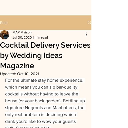
Post
MAP Maison
Jul 30, 2020
1 min read
Cocktail Delivery Services
by Wedding Ideas
Magazine
Updated:
Oct 10, 2021
For the ultimate stay home experience, 
which means you can sip bar-quality 
cocktails without having to leave the 
house (or your back garden). Bottling up 
signature Negronis and Manhattans, the 
only real problem is deciding which 
drink you’d like to wow your guests 