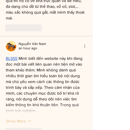
qua thì nó có vẻ khá trực quan và dễ hiểu, 
đa dạng chủ đề từ thể thao, xổ số, slot,... 
màu sắc không quá gắt, mắt mình thấy thoải 
mái.
Like
Reply
Nguyễn Văn Nam
an hour ago
BL555
 Mình biết đến website này khi đang 
đọc một bài viết liên quan nên tiện mở vào 
tham khảo thêm. Mình không dành quá 
nhiều thời gian tìm hiểu toàn bộ nội dung 
mà chủ yếu xem cách các thông tin được 
trình bày và sắp xếp. Theo cảm nhận của 
mình, các chuyên mục được bố trí khá rõ 
ràng, nội dung dễ theo dõi nên việc tìm 
kiếm thông tin khá thuận tiện. Trong quá 
trình trải nghiệm,…
Show More