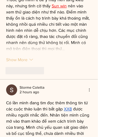
này, nhưng tình cờ thấy 
Sun win
 nên vào 
xem thử giao diện như thế nào. Điểm mình 
thấy ổn là cách họ trình bày khá thoáng mắt, 
không nhồi quá nhiều chi tiết vào một màn 
hình nên nhìn dễ chịu hơn. Các mục chính 
được đặt rõ ràng, thao tác chuyển đổi cũng 
nhanh nên dùng thử không bị rối. Mình có 
mở trên điện thoại thì mọi thứ…
Show More
Like
Reply
Storme Coletta
2 hours ago
Có lần mình đang tìm đọc thêm thông tin từ 
các cuộc thảo luận thì bắt gặp 
XX8
 được 
nhiều người nhắc đến. Nhân tiện mình cũng 
mở vào tham khảo để xem cách trình bày 
của trang. Mình chủ yếu quan sát giao diện 
và bố cục tổng thể, chưa dành nhiều thời 