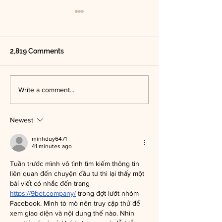
2,819 Comments
As seen in the October
Barrel Aged Me
Write a comment...
issue of British Vogue,
Negroni - as se
one of our latest bottled
Vogue's Septe
Newest
cocktails is Lost & Found
Issue
minhduy6471
41 minutes ago
Tuần trước mình vô tình tìm kiếm thông tin 
liên quan đến chuyện đầu tư thì lại thấy một 
bài viết có nhắc đến trang 
https://9bet.company/
 trong đợt lướt nhóm 
Facebook. Mình tò mò nên truy cập thử để 
xem giao diện và nội dung thế nào. Nhìn 